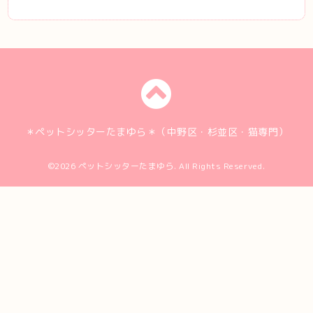
＊ペットシッターたまゆら＊（中野区・杉並区・猫専門）
©2026
ペットシッターたまゆら
. All Rights Reserved.