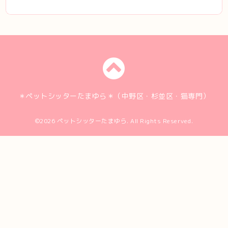
＊ペットシッターたまゆら＊（中野区・杉並区・猫専門）
©2026
ペットシッターたまゆら
. All Rights Reserved.