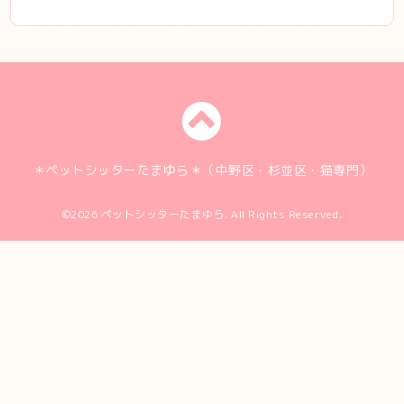
＊ペットシッターたまゆら＊（中野区・杉並区・猫専門）
©2026
ペットシッターたまゆら
. All Rights Reserved.