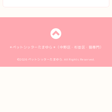
＊ペットシッターたまゆら＊（中野区・杉並区・猫専門）
©2026
ペットシッターたまゆら
. All Rights Reserved.