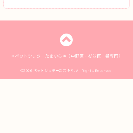
＊ペットシッターたまゆら＊（中野区・杉並区・猫専門）
©2026
ペットシッターたまゆら
. All Rights Reserved.