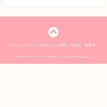
＊ペットシッターたまゆら＊（中野区・杉並区・猫専門）
©2026
ペットシッターたまゆら
. All Rights Reserved.