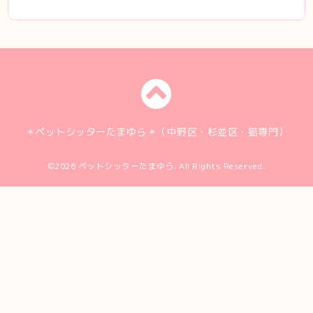
＊ペットシッターたまゆら＊（中野区・杉並区・猫専門）
©2026
ペットシッターたまゆら
. All Rights Reserved.