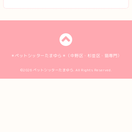
＊ペットシッターたまゆら＊（中野区・杉並区・猫専門）
©2026
ペットシッターたまゆら
. All Rights Reserved.