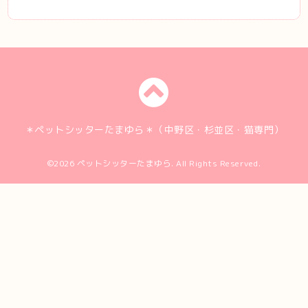
＊ペットシッターたまゆら＊（中野区・杉並区・猫専門）
©2026
ペットシッターたまゆら
. All Rights Reserved.