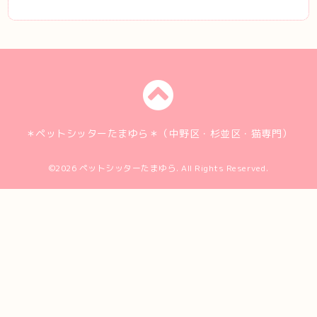
＊ペットシッターたまゆら＊（中野区・杉並区・猫専門）
©2026
ペットシッターたまゆら
. All Rights Reserved.