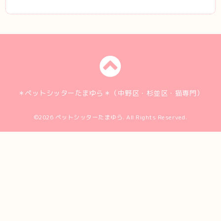
＊ペットシッターたまゆら＊（中野区・杉並区・猫専門）
©2026
ペットシッターたまゆら
. All Rights Reserved.