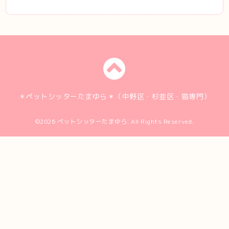
＊ペットシッターたまゆら＊（中野区・杉並区・猫専門）
©2026
ペットシッターたまゆら
. All Rights Reserved.