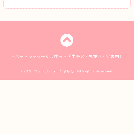
＊ペットシッターたまゆら＊（中野区・杉並区・猫専門）
©2026
ペットシッターたまゆら
. All Rights Reserved.