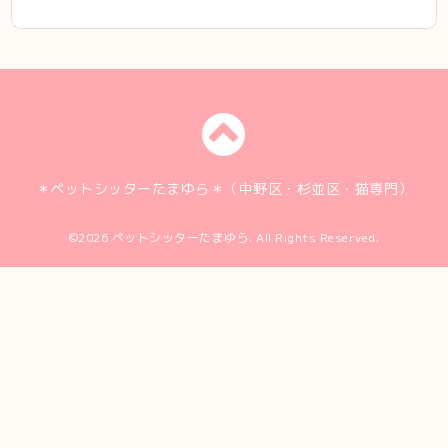
＊ペットシッターたまゆら＊（中野区・杉並区・猫専門）
©2026
ペットシッターたまゆら
. All Rights Reserved.