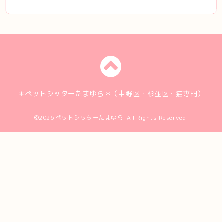
＊ペットシッターたまゆら＊（中野区・杉並区・猫専門）
©2026
ペットシッターたまゆら
. All Rights Reserved.