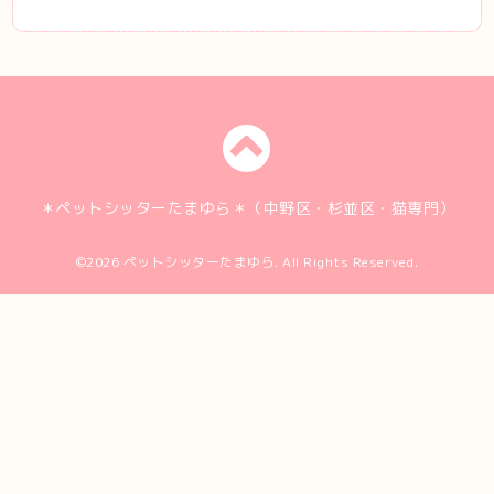
＊ペットシッターたまゆら＊（中野区・杉並区・猫専門）
©2026
ペットシッターたまゆら
. All Rights Reserved.